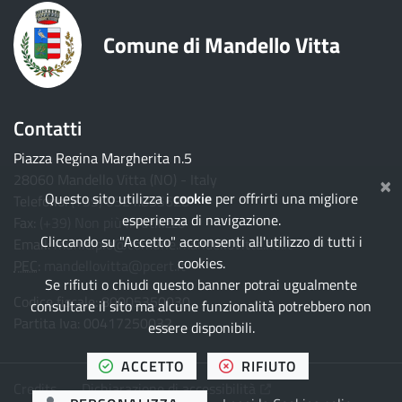
Comune di Mandello Vitta
Contatti
Piazza Regina Margherita n.5
×
28060 Mandello Vitta (NO) - Italy
Questo sito utilizza i
cookie
per offrirti una migliore
Telefono:
(+39) 0321.835628
esperienza di navigazione.
Fax:
(+39) Non più in utilizzo
Cliccando su "Accetto" acconsenti all'utilizzo di tutti i
Email:
municipio@comune.mandellovitta.no.it
cookies.
PEC
:
mandellovitta@pcert.it
Se rifiuti o chiudi questo banner potrai ugualmente
Codice fiscale: 80005350030
consultare il sito ma alcune funzionalità potrebbero non
Partita Iva: 00417250032
essere disponibili.
TUTTI I COOKIES
I COOKIES
ACCETTO
RIFIUTO
(Apre il link in una nuo
Credits
Dichiarazione di accessibilità