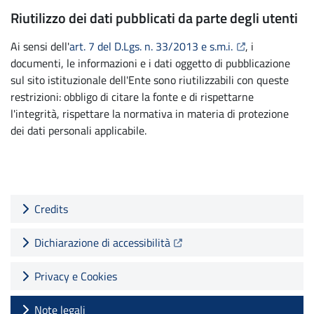
Riutilizzo dei dati pubblicati da parte degli utenti
(Apre il link in 
Ai sensi dell'
art. 7 del D.Lgs. n. 33/2013 e s.m.i.
, i
documenti, le informazioni e i dati oggetto di pubblicazione
sul sito istituzionale dell'Ente sono riutilizzabili con queste
restrizioni: obbligo di citare la fonte e di rispettarne
l'integrità, rispettare la normativa in materia di protezione
dei dati personali applicabile.
Credits
(Apre il link in una nuova sche
Dichiarazione di accessibilità
Privacy e Cookies
Note legali