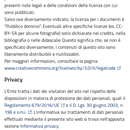
presenti note legali e delle condizioni della licenza con cui
sono pubblicati.
Salvo ove diversamente indicato, la licenza per i documenti è
"Pubblico dominio". Eventuali altre specifiche licenze (es. CC-
BY-SA per alcune fotografie) sono dichiarate nei credits, nella
bibliografia o nelle didascalie Questo significa che, se non è
specificato diversamente, i contenuti di questo sito sono
liberamente distribuibili e riutilizzabili.
Per maggiori informazioni, consultare la pagina:
(Apre i
www.creativecommons.org/licenses/by/3.0/it/legalcode
Privacy
L'Ente tratta i dati dei visitatori del sito nel rispetto delle
disposizioni in materia di protezione dei dati personali, quali il
(Apre il link in una nuova scheda)
Regolamento 679/2016/UE
e il
D. Lgs. 30 giugno 2003, n.
(Apre il link in una nuova scheda)
196 e s.m.i.
. L'informativa sui trattamenti di dati personali
effettuati mediante il presente sito web si trova nell'apposita
sezione
Informativa privacy
.