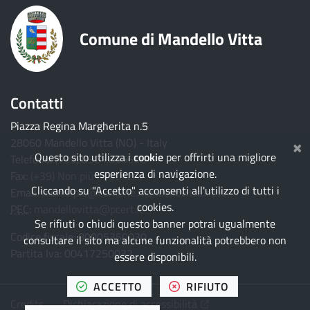
Comune di Mandello Vitta
Contatti
Piazza Regina Margherita n.5
×
28060 Mandello Vitta (NO) - Italy
Questo sito utilizza i
cookie
per offrirti una migliore
Telefono:
(+39) 0321.835628
esperienza di navigazione.
Fax:
(+39) Non più in utilizzo
Cliccando su "Accetto" acconsenti all'utilizzo di tutti i
Email:
municipio@comune.mandellovitta.no.it
cookies.
PEC
:
mandellovitta@pcert.it
Se rifiuti o chiudi questo banner potrai ugualmente
Codice fiscale: 80005350030
consultare il sito ma alcune funzionalità potrebbero non
Partita Iva: 00417250032
essere disponibili.
TUTTI I COOKIES
I COOKIES
ACCETTO
RIFIUTO
(Apre il link in una nuo
Credits
Dichiarazione di accessibilità