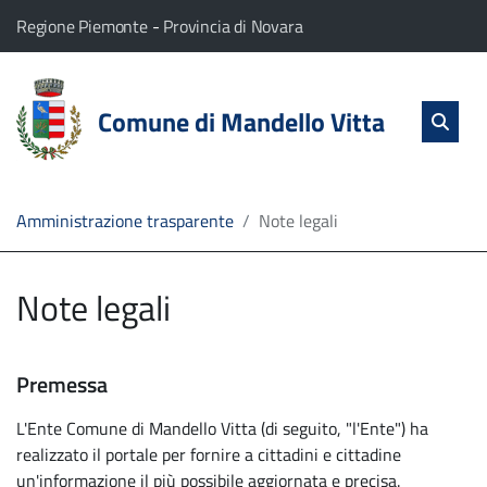
vai al contenuto
vai al menu principale
Home
Il comune di Mandello Vitta appartiene a:
(Apre il link in una nuova scheda)
(Apre il link in una nuova
Regione Piemonte
-
Provincia di Novara
Servizi
Cerc
salta Cer
Comune di Mandello Vitta
Apri 
L'Amministrazione
Linea
Amministrazione trasparente
Note legali
diretta
Note legali
Premessa
L'Ente Comune di Mandello Vitta (di seguito, "l'Ente") ha
realizzato il portale per fornire a cittadini e cittadine
un'informazione il più possibile aggiornata e precisa.