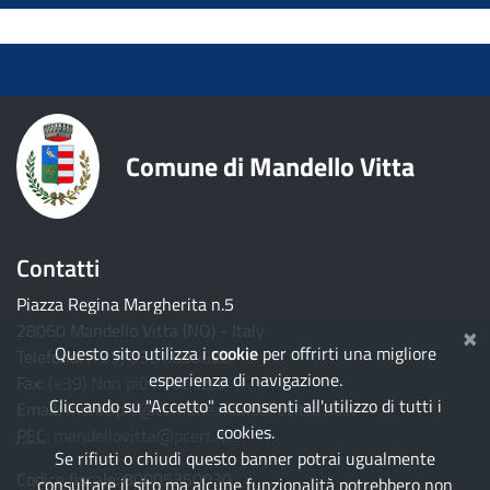
torna ai contenuti
torna al menu principale
Comune di Mandello Vitta
Contatti
Piazza Regina Margherita n.5
×
28060 Mandello Vitta (NO) - Italy
Questo sito utilizza i
cookie
per offrirti una migliore
Telefono:
(+39) 0321.835628
esperienza di navigazione.
Fax:
(+39) Non più in utilizzo
Cliccando su "Accetto" acconsenti all'utilizzo di tutti i
Email:
municipio@comune.mandellovitta.no.it
cookies.
PEC
:
mandellovitta@pcert.it
Se rifiuti o chiudi questo banner potrai ugualmente
Codice fiscale: 80005350030
consultare il sito ma alcune funzionalità potrebbero non