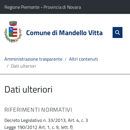
vai al contenuto
vai al menu principale
Home
Il comune di Mandello Vitta appartiene a:
(Apre il link in una nuova scheda)
(Apre il link in una nuova
Regione Piemonte
-
Provincia di Novara
Servizi
Cerc
salta Cer
Comune di Mandello Vitta
Apri 
L'Amministrazione
Linea
Amministrazione trasparente
Altri contenuti
Dati ulteriori
diretta
Dati ulteriori
RIFERIMENTI NORMATIVI
Decreto Legislativo n. 33/2013, Art. 4, c. 3
Legge 190/2012 Art. 1, c. 9, lett. f)