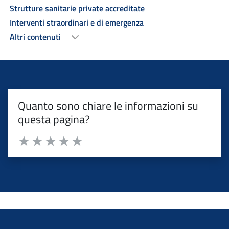
Strutture sanitarie private accreditate
Interventi straordinari e di emergenza
Altri contenuti
Quanto sono chiare le informazioni su
questa pagina?
Valuta da 1 a 5 stelle la pagina
Valuta 1 stelle su 5
Valuta 2 stelle su 5
Valuta 3 stelle su 5
Valuta 4 stelle su 5
Valuta 5 stelle su 5
torna ai contenuti
torna al menu principale