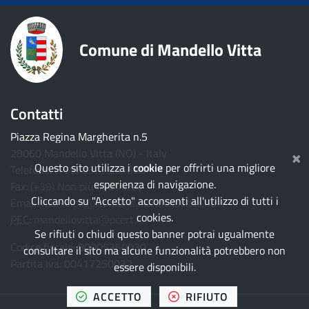
Comune di Mandello Vitta
Contatti
Piazza Regina Margherita n.5
×
28060 Mandello Vitta (NO) - Italy
Questo sito utilizza i
cookie
per offrirti una migliore
Telefono:
(+39) 0321.835628
esperienza di navigazione.
Fax:
(+39) Non più in utilizzo
Cliccando su "Accetto" acconsenti all'utilizzo di tutti i
Email:
municipio@comune.mandellovitta.no.it
cookies.
PEC
:
mandellovitta@pcert.it
Se rifiuti o chiudi questo banner potrai ugualmente
Codice fiscale: 80005350030
consultare il sito ma alcune funzionalità potrebbero non
Partita Iva: 00417250032
essere disponibili.
TUTTI I COOKIES
I COOKIES
ACCETTO
RIFIUTO