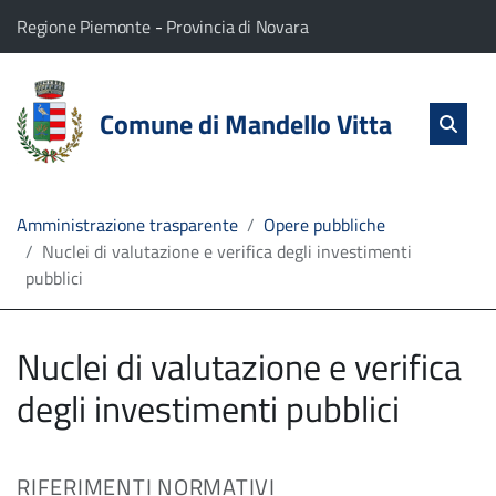
vai al contenuto
vai al menu principale
Home
Il comune di Mandello Vitta appartiene a:
(Apre il link in una nuova scheda)
(Apre il link in una nuova
Regione Piemonte
-
Provincia di Novara
Servizi
Cerc
salta Cer
Comune di Mandello Vitta
Apri 
L'Amministrazione
Linea
Amministrazione trasparente
Opere pubbliche
Nuclei di valutazione e verifica degli investimenti
diretta
pubblici
Nuclei di valutazione e verifica
degli investimenti pubblici
RIFERIMENTI NORMATIVI