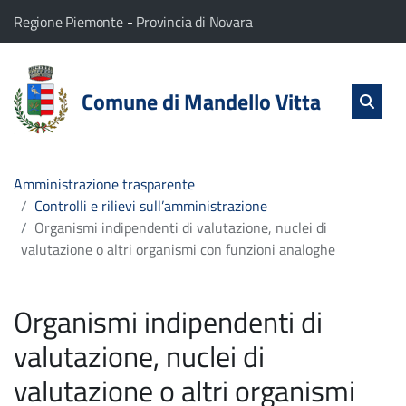
vai al contenuto
vai al menu principale
Home
Il comune di Mandello Vitta appartiene a:
(Apre il link in una nuova scheda)
(Apre il link in una nuova
Regione Piemonte
-
Provincia di Novara
Servizi
Cerc
salta Cer
Comune di Mandello Vitta
Apri 
L'Amministrazione
Linea
Amministrazione trasparente
Controlli e rilievi sull’amministrazione
diretta
Organismi indipendenti di valutazione, nuclei di
valutazione o altri organismi con funzioni analoghe
Organismi indipendenti di
valutazione, nuclei di
valutazione o altri organismi