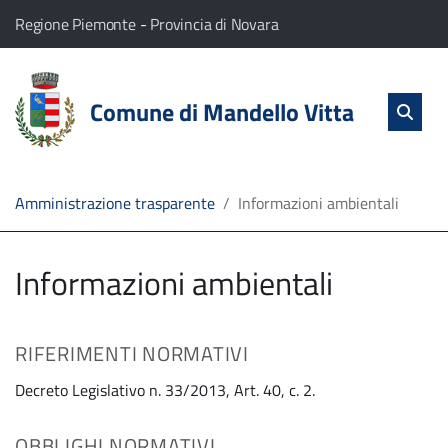
vai al contenuto
vai al menu principale
Home
Il comune di Mandello Vitta appartiene a:
(Apre il link in una nuova scheda)
(Apre il link in una nuova
Regione Piemonte
-
Provincia di Novara
Servizi
Cerc
salta Cer
Comune di Mandello Vitta
Apri 
L'Amministrazione
Linea
Amministrazione trasparente
Informazioni ambientali
diretta
Informazioni ambientali
RIFERIMENTI NORMATIVI
Decreto Legislativo n. 33/2013, Art. 40, c. 2.
OBBLIGHI NORMATIVI