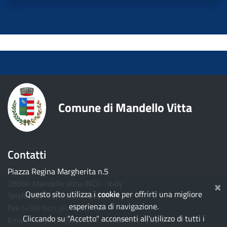
torna ai contenuti
torna al menu principale
Comune di Mandello Vitta
Contatti
Piazza Regina Margherita n.5
×
28060 Mandello Vitta (NO) - Italy
Questo sito utilizza i
cookie
per offrirti una migliore
Telefono:
(+39) 0321.835628
esperienza di navigazione.
Fax:
(+39) Non più in utilizzo
Cliccando su "Accetto" acconsenti all'utilizzo di tutti i
Email:
municipio@comune.mandellovitta.no.it