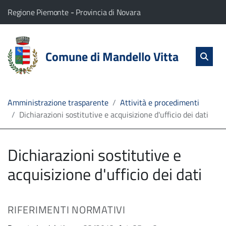
vai al contenuto
vai al menu principale
Home
Il comune di Mandello Vitta appartiene a:
(Apre il link in una nuova scheda)
(Apre il link in una nuova
Regione Piemonte
-
Provincia di Novara
Servizi
Cerc
salta Cer
Comune di Mandello Vitta
Apri 
L'Amministrazione
Linea
Amministrazione trasparente
Attività e procedimenti
Dichiarazioni sostitutive e acquisizione d'ufficio dei dati
diretta
Dichiarazioni sostitutive e
acquisizione d'ufficio dei dati
RIFERIMENTI NORMATIVI