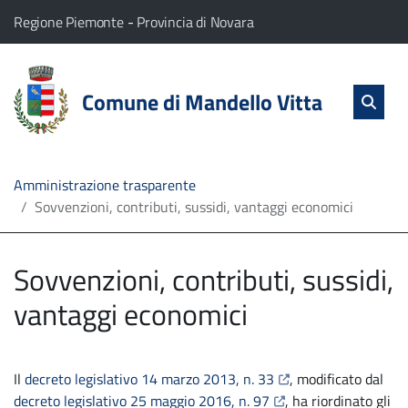
vai al contenuto
vai al menu principale
Home
Il comune di Mandello Vitta appartiene a:
(Apre il link in una nuova scheda)
(Apre il link in una nuova
Regione Piemonte
-
Provincia di Novara
Servizi
Cerc
salta Cer
Comune di Mandello Vitta
Apri 
L'Amministrazione
Linea
Amministrazione trasparente
Sovvenzioni, contributi, sussidi, vantaggi economici
diretta
Sovvenzioni, contributi, sussidi,
vantaggi economici
apre il link in una nu
Il
decreto legislativo 14 marzo 2013, n. 33
, modificato dal
apre il link in una nu
decreto legislativo 25 maggio 2016, n. 97
, ha riordinato gli