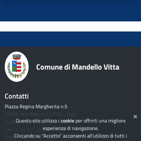
torna ai contenuti
torna al menu principale
Comune di Mandello Vitta
Contatti
Piazza Regina Margherita n.5
×
28060 Mandello Vitta (NO) - Italy
Questo sito utilizza i
cookie
per offrirti una migliore
Telefono:
(+39) 0321.835628
esperienza di navigazione.
Fax:
(+39) Non più in utilizzo
Cliccando su "Accetto" acconsenti all'utilizzo di tutti i
Email:
municipio@comune.mandellovitta.no.it