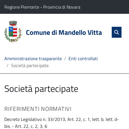
vai al contenuto
vai al menu principale
Home
Il comune di Mandello Vitta appartiene a:
(Apre il link in una nuova scheda)
(Apre il link in una nuova
Regione Piemonte
-
Provincia di Novara
Servizi
Cerc
salta Cer
Comune di Mandello Vitta
Apri 
L'Amministrazione
Linea
Amministrazione trasparente
Enti controllati
Società partecipate
diretta
Società partecipate
RIFERIMENTI NORMATIVI
Decreto Legislativo n. 33/2013, Art. 22, c. 1, lett. b, lett. d-
bis. - Art. 22, c. 2, 3, 6