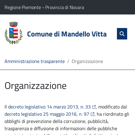
vai al contenuto
vai al menu principale
Home
Il comune di Mandello Vitta appartiene a:
(Apre il link in una nuova scheda)
(Apre il link in una nuova
Regione Piemonte
-
Provincia di Novara
Servizi
Cerc
salta Cer
Comune di Mandello Vitta
Apri 
L'Amministrazione
Linea
Amministrazione trasparente
Organizzazione
diretta
Organizzazione
apre il link in una nu
Il
decreto legislativo 14 marzo 2013, n. 33
, modificato dal
apre il link in una nu
decreto legislativo 25 maggio 2016, n. 97
, ha riordinato gli
obblighi di prevenzione della corruzione, pubblicità,
trasparenza e diffusione di informazioni delle pubbliche