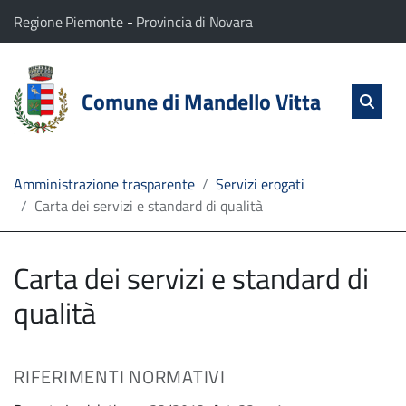
vai al contenuto
vai al menu principale
Home
Il comune di Mandello Vitta appartiene a:
(Apre il link in una nuova scheda)
(Apre il link in una nuova
Regione Piemonte
-
Provincia di Novara
Servizi
Cerc
salta Cer
Comune di Mandello Vitta
Apri 
L'Amministrazione
Linea
Amministrazione trasparente
Servizi erogati
Carta dei servizi e standard di qualità
diretta
Carta dei servizi e standard di
qualità
RIFERIMENTI NORMATIVI