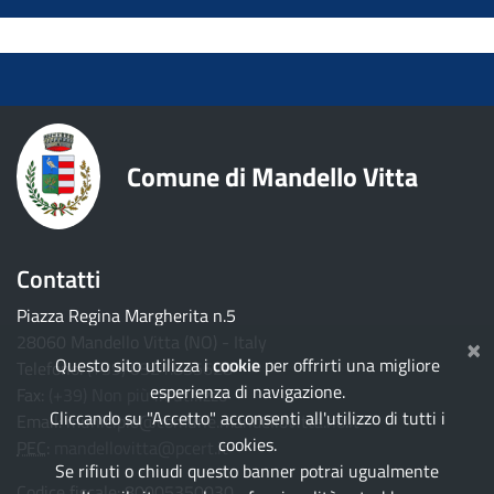
torna ai contenuti
torna al menu principale
Comune di Mandello Vitta
Contatti
Piazza Regina Margherita n.5
×
28060 Mandello Vitta (NO) - Italy
Questo sito utilizza i
cookie
per offrirti una migliore
Telefono:
(+39) 0321.835628
esperienza di navigazione.
Fax:
(+39) Non più in utilizzo
Cliccando su "Accetto" acconsenti all'utilizzo di tutti i
Email:
municipio@comune.mandellovitta.no.it
cookies.
PEC
:
mandellovitta@pcert.it
Se rifiuti o chiudi questo banner potrai ugualmente
Codice fiscale: 80005350030