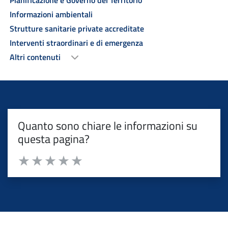
Pianificazione e Governo del Territorio
Informazioni ambientali
Strutture sanitarie private accreditate
Interventi straordinari e di emergenza
Altri contenuti
Quanto sono chiare le informazioni su
questa pagina?
Valuta da 1 a 5 stelle la pagina
Valuta 1 stelle su 5
Valuta 2 stelle su 5
Valuta 3 stelle su 5
Valuta 4 stelle su 5
Valuta 5 stelle su 5