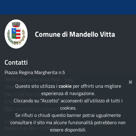
torna ai contenuti
torna al menu principale
Comune di Mandello Vitta
Contatti
Piazza Regina Margherita n.5
×
28060 Mandello Vitta (NO) - Italy
Questo sito utilizza i
cookie
per offrirti una migliore
Telefono:
(+39) 0321.835628
esperienza di navigazione.
Fax:
(+39) Non più in utilizzo
Cliccando su "Accetto" acconsenti all'utilizzo di tutti i
Email:
municipio@comune.mandellovitta.no.it
cookies.
PEC
:
mandellovitta@pcert.it
Se rifiuti o chiudi questo banner potrai ugualmente
Codice fiscale: 80005350030
consultare il sito ma alcune funzionalità potrebbero non
Partita Iva: 00417250032
essere disponibili.