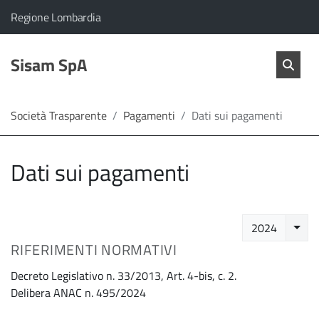
vai al contenuto
vai al menu principale
Home
Il comune di Sisam SpA appartiene a:
(Apre il link in una nuova scheda)
Regione Lombardia
Servizi
Cerc
salta Cer
Sisam SpA
Apri 
L'Amministrazione
Società Trasparente
Pagamenti
Dati sui pagamenti
Linea
Dati sui pagamenti
diretta
Selez
2024
RIFERIMENTI NORMATIVI
Decreto Legislativo n. 33/2013, Art. 4-bis, c. 2.
Delibera ANAC n. 495/2024