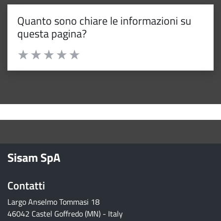
Quanto sono chiare le informazioni su
questa pagina?
Valuta da 1 a 5 stelle la pagina
Valuta 1 stelle su 5
Valuta 2 stelle su 5
Valuta 3 stelle su 5
Valuta 4 stelle su 5
Valuta 5 stelle su 5
torna ai contenuti
torna al menu principale
Sisam SpA
Contatti
Largo Anselmo Tommasi 18
46042 Castel Goffredo (MN) - Italy