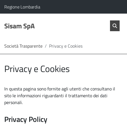
vai al contenuto
vai al menu principale
Home
Il comune di Sisam SpA appartiene a:
(Apre il link in una nuova scheda)
Regione Lombardia
Servizi
Cerc
salta Cer
Sisam SpA
Apri 
L'Amministrazione
Società Trasparente
Privacy e Cookies
Linea
Privacy e Cookies
diretta
In questa pagina sono fornite agli utenti che consultano il
sito le informazioni riguardanti il trattamento dei dati
personali.
Privacy Policy