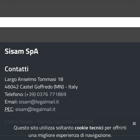
torna ai contenuti
torna al menu principale
Sisam SpA
Contatti
Largo Anselmo Tommasi 18
46042 Castel Goffredo (MN) - Italy
Telefono:
(+39) 0376 771869
Email:
sisam@legalmail.it
PEC
:
sisam@legalmail.it
×
Codice fiscale / Partita Iva: 01843250208
Questo sito utilizza soltanto
cookie tecnici
per offrirti
una migliore esperienza di navigazione.