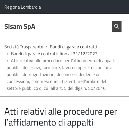
vai al contenuto
vai al menu principale
Home
Il comune di Sisam SpA appartiene a:
(Apre il link in una nuova scheda)
Regione Lombardia
Servizi
Cerc
salta Cer
Sisam SpA
Apri 
L'Amministrazione
Società Trasparente
Bandi di gara e contratti
Bandi di gara e contratti fino al 31/12/2023
Linea
Atti relativi alle procedure per l’affidamento di appalti
pubblici di servizi, forniture, lavori e opere, di concorsi
diretta
pubblici di progettazione, di concorsi di idee e di
concessioni, compresi quelli tra enti nell'ambito del
settore pubblico di cui all'art. 5 del dlgs n. 50/2016
Atti relativi alle procedure per
l’affidamento di appalti