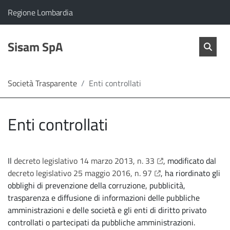
vai al contenuto
vai al menu principale
Home
Il comune di Sisam SpA appartiene a:
(Apre il link in una nuova scheda)
Regione Lombardia
Servizi
Cerc
salta Cer
Sisam SpA
Apri 
L'Amministrazione
Società Trasparente
Enti controllati
Linea
Enti controllati
diretta
apre il link in una nu
Il
decreto legislativo 14 marzo 2013, n. 33
, modificato dal
apre il link in una nu
decreto legislativo 25 maggio 2016, n. 97
, ha riordinato gli
obblighi di prevenzione della corruzione, pubblicità,
trasparenza e diffusione di informazioni delle pubbliche
amministrazioni e delle società e gli enti di diritto privato
controllati o partecipati da pubbliche amministrazioni.