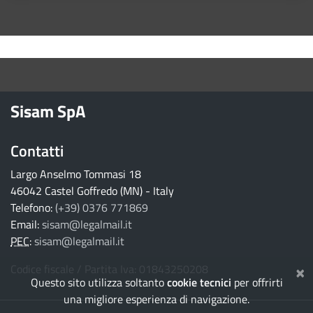
torna ai contenuti
torna al menu principale
Sisam SpA
Contatti
Largo Anselmo Tommasi 18
46042 Castel Goffredo (MN) - Italy
Telefono:
(+39) 0376 771869
Email:
sisam@legalmail.it
PEC
:
sisam@legalmail.it
×
Codice fiscale / Partita Iva: 01843250208
Questo sito utilizza soltanto
cookie tecnici
per offrirti
una migliore esperienza di navigazione.