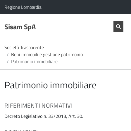
vai al contenuto
vai al menu principale
Home
Il comune di Sisam SpA appartiene a:
(Apre il link in una nuova scheda)
Regione Lombardia
Servizi
Cerc
salta Cer
Sisam SpA
Apri 
L'Amministrazione
Società Trasparente
Beni immobili e gestione patrimonio
Linea
Patrimonio immobiliare
diretta
Patrimonio immobiliare
RIFERIMENTI NORMATIVI
Decreto Legislativo n. 33/2013, Art. 30.