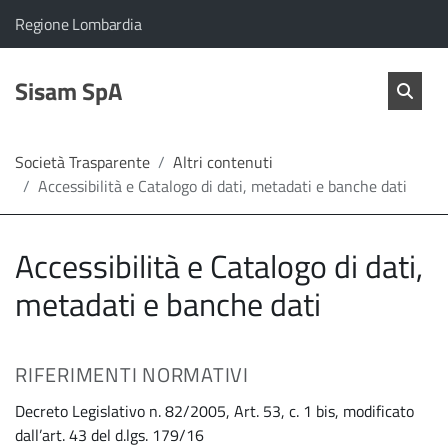
vai al contenuto
vai al menu principale
Home
Il comune di Sisam SpA appartiene a:
(Apre il link in una nuova scheda)
Regione Lombardia
Servizi
Cerc
salta Cer
Sisam SpA
Apri 
L'Amministrazione
Società Trasparente
Altri contenuti
Accessibilità e Catalogo di dati, metadati e banche dati
Linea
diretta
Accessibilità e Catalogo di dati,
metadati e banche dati
RIFERIMENTI NORMATIVI
Decreto Legislativo n. 82/2005, Art. 53, c. 1 bis, modificato
dall’art. 43 del d.lgs. 179/16