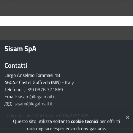
torna ai contenuti
torna al menu principale
Sisam SpA
Contatti
Largo Anselmo Tommasi 18
46042 Castel Goffredo (MN) - Italy
Telefono:
(+39) 0376 771869
Email:
sisam@legalmail.it
PEC
:
sisam@legalmail.it
×
Codice fiscale / Partita Iva: 01843250208
Questo sito utilizza soltanto
cookie tecnici
per offrirti
una migliore esperienza di navigazione.