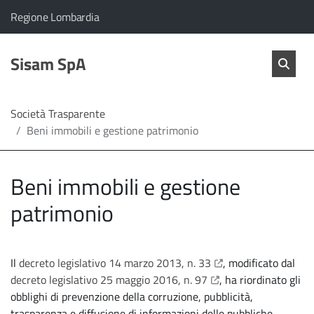
vai al contenuto
vai al menu principale
Home
Il comune di Sisam SpA appartiene a:
(Apre il link in una nuova scheda)
Regione Lombardia
Servizi
Cerc
salta Cer
Sisam SpA
Apri 
L'Amministrazione
Società Trasparente
Beni immobili e gestione patrimonio
Linea
diretta
Beni immobili e gestione
patrimonio
apre il link in una nu
Il
decreto legislativo 14 marzo 2013, n. 33
, modificato dal
apre il link in una nu
decreto legislativo 25 maggio 2016, n. 97
, ha riordinato gli
obblighi di prevenzione della corruzione, pubblicità,
trasparenza e diffusione di informazioni delle pubbliche