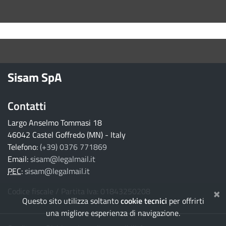
torna ai contenuti
torna al menu principale
Sisam SpA
Contatti
Largo Anselmo Tommasi 18
46042 Castel Goffredo (MN) - Italy
Telefono:
(+39) 0376 771869
Email:
sisam@legalmail.it
PEC
:
sisam@legalmail.it
×
Codice fiscale / Partita Iva: 01843250208
Questo sito utilizza soltanto
cookie tecnici
per offrirti
una migliore esperienza di navigazione.