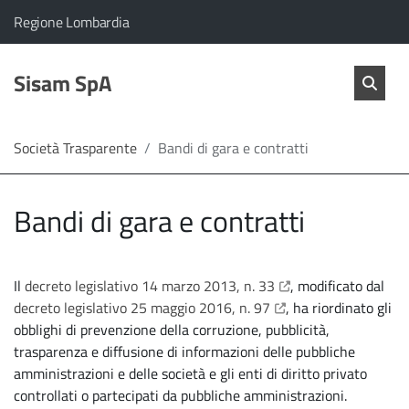
vai al contenuto
vai al menu principale
Home
Il comune di Sisam SpA appartiene a:
(Apre il link in una nuova scheda)
Regione Lombardia
Servizi
Cerc
salta Cer
Sisam SpA
Apri 
L'Amministrazione
Società Trasparente
Bandi di gara e contratti
Linea
Bandi di gara e contratti
diretta
apre il link in una nu
Il
decreto legislativo 14 marzo 2013, n. 33
, modificato dal
apre il link in una nu
decreto legislativo 25 maggio 2016, n. 97
, ha riordinato gli
obblighi di prevenzione della corruzione, pubblicità,
trasparenza e diffusione di informazioni delle pubbliche
amministrazioni e delle società e gli enti di diritto privato
controllati o partecipati da pubbliche amministrazioni.