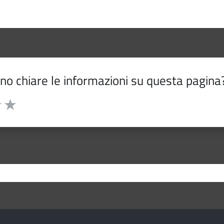
o chiare le informazioni su questa pagina
5 stelle la pagina
 su 5
elle su 5
3 stelle su 5
uta 4 stelle su 5
Valuta 5 stelle su 5