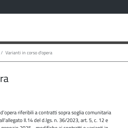
va scheda)
C
sa
Varianti in corso d'opera
era
’opera riferibili a contratti sopra soglia comunitaria
'allegato II.14 del d.lgs. n. 36/2023, art. 5, c. 12 e
ennaio 2025 - modifiche ai contratti e varianti in