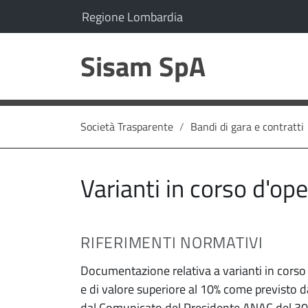
vai al contenuto
vai al menu principale
Il comune di Sisam SpA appartiene a:
(Apre il link in una nuo
Regione Lombardia
Sisam SpA
Società Trasparente
Bandi di gara e contratti
Varianti in corso d'op
RIFERIMENTI NORMATIVI
Documentazione relativa a varianti in corso d
e di valore superiore al 10% come previsto dall
dal Comunicato del Presidente ANAC del 30 g