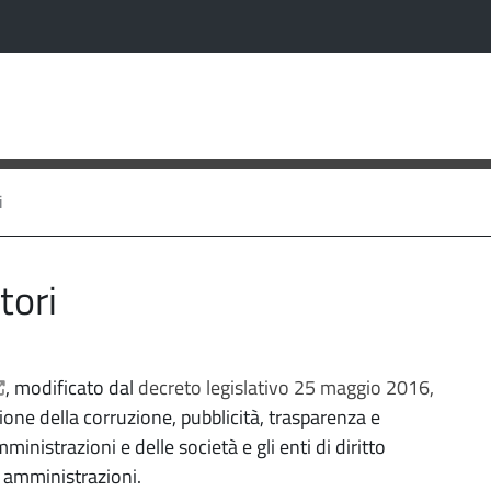
va scheda)
C
sa
i
tori
re il link in una nuova scheda
, modificato dal
decreto legislativo 25 maggio 2016,
zione della corruzione, pubblicità, trasparenza e
inistrazioni e delle società e gli enti di diritto
e amministrazioni.