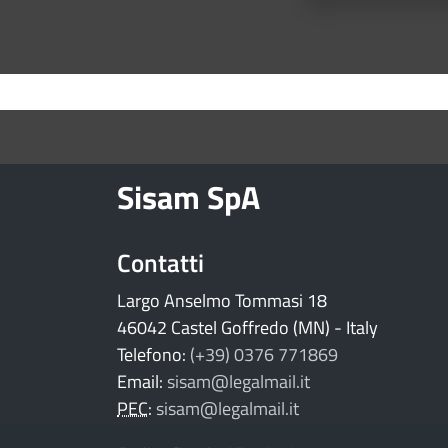
torna ai contenuti
torna al menu principale
Sisam SpA
Contatti
Largo Anselmo Tommasi 18
46042 Castel Goffredo (MN) - Italy
Telefono:
(+39) 0376 771869
Email:
sisam@legalmail.it
PEC
:
sisam@legalmail.it