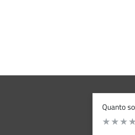
Quanto son
Valuta da 1 a 
Valuta 1 stelle
Valuta 2 st
Valuta 
Val