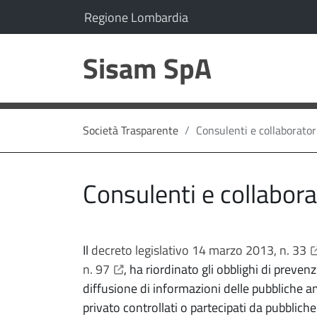
vai al contenuto
vai al menu principale
Il comune di Sisam SpA appartiene a:
(Apre il link in una nuo
Regione Lombardia
Sisam SpA
Società Trasparente
Consulenti e collaborator
Consulenti e collabora
ap
Il
decreto legislativo 14 marzo 2013, n. 33
apre il link in una nuova scheda
n. 97
, ha riordinato gli obblighi di preven
diffusione di informazioni delle pubbliche amm
privato controllati o partecipati da pubblich