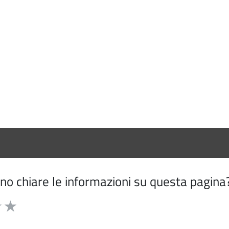
o chiare le informazioni su questa pagina
5 stelle la pagina
 su 5
elle su 5
3 stelle su 5
uta 4 stelle su 5
Valuta 5 stelle su 5