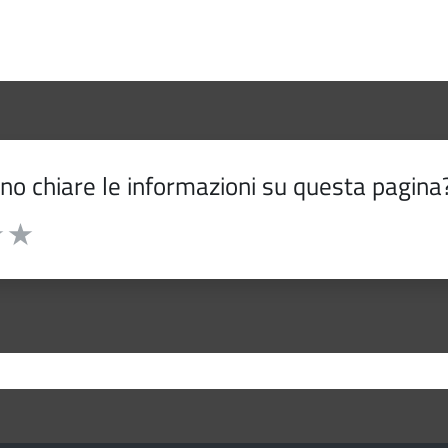
o chiare le informazioni su questa pagina
5 stelle la pagina
 su 5
elle su 5
3 stelle su 5
uta 4 stelle su 5
Valuta 5 stelle su 5