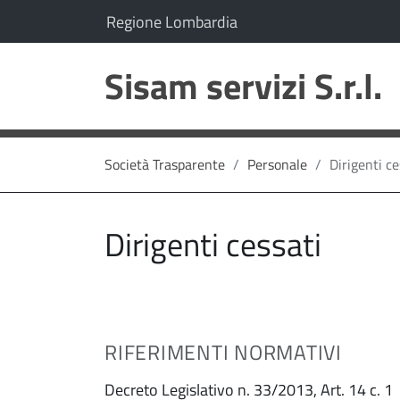
vai al contenuto
vai al menu principale
Il comune di Sisam servizi S.r.l. appartiene a
(Apre il link in una nuo
Regione Lombardia
Sisam servizi S.r.l.
Società Trasparente
Personale
Dirigenti ce
Dirigenti cessati
RIFERIMENTI NORMATIVI
Decreto Legislativo n. 33/2013, Art. 14 c. 1