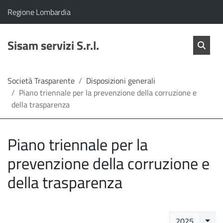
vai al contenuto
vai al menu principale
Home
Il comune di Sisam servizi S.r.l. appartiene a:
(Apre il link in una nuova scheda)
Regione Lombardia
Servizi
Cerc
salta Cer
Sisam servizi S.r.l.
Apri 
L'Amministrazione
Società Trasparente
Disposizioni generali
Piano triennale per la prevenzione della corruzione e
Linea
della trasparenza
diretta
Piano triennale per la
prevenzione della corruzione e
della trasparenza
Selez
2025