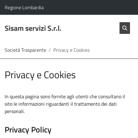
vai al contenuto
vai al menu principale
Home
Il comune di Sisam servizi S.r.l. appartiene a:
(Apre il link in una nuova scheda)
Regione Lombardia
Servizi
Cerc
salta Cer
Sisam servizi S.r.l.
Apri 
L'Amministrazione
Società Trasparente
Privacy e Cookies
Linea
Privacy e Cookies
diretta
In questa pagina sono fornite agli utenti che consultano il
sito le informazioni riguardanti il trattamento dei dati
personali.
Privacy Policy