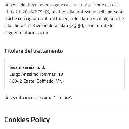
Ai sensi del
Regolamento generale sulla protezione dei dati
(Apre il link in una nuova scheda)
(REG. UE 2016/679)
, relativo alla protezione delle persone
fisiche con riguardo al trattamento dei dati personali, nonché
alla libera circolazione di tali dati (
GDPR
), sono fornite le
seguenti informazioni:
Titolare del trattamento
Sisam servizi S.r.l.
Largo Anselmo Tommasi 18
46042 Castel Goffredo (MN)
Di seguito indicato come "Titolare".
Cookies Policy