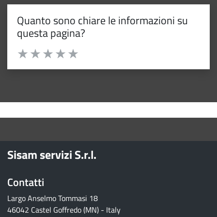
Quanto sono chiare le informazioni su
questa pagina?
Valuta da 1 a 5 stelle la pagina
Valuta 1 stelle su 5
Valuta 2 stelle su 5
Valuta 3 stelle su 5
Valuta 4 stelle su 5
Valuta 5 stelle su 5
torna ai contenuti
torna al menu principale
Sisam servizi S.r.l.
Contatti
Largo Anselmo Tommasi 18
46042 Castel Goffredo (MN) - Italy