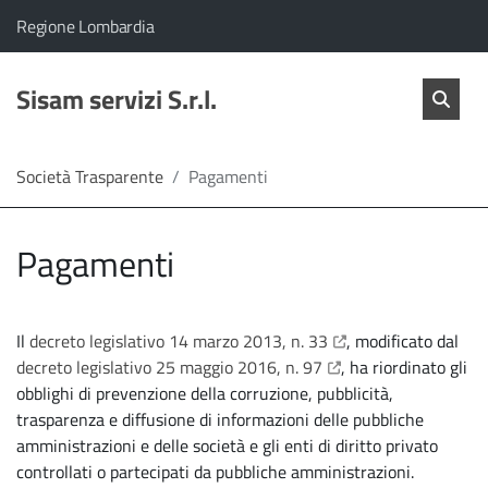
vai al contenuto
vai al menu principale
Home
Il comune di Sisam servizi S.r.l. appartiene a:
(Apre il link in una nuova scheda)
Regione Lombardia
Servizi
Cerc
salta Cer
Sisam servizi S.r.l.
Apri 
L'Amministrazione
Società Trasparente
Pagamenti
Linea
Pagamenti
diretta
apre il link in una nu
Il
decreto legislativo 14 marzo 2013, n. 33
, modificato dal
apre il link in una nu
decreto legislativo 25 maggio 2016, n. 97
, ha riordinato gli
obblighi di prevenzione della corruzione, pubblicità,
trasparenza e diffusione di informazioni delle pubbliche
amministrazioni e delle società e gli enti di diritto privato
controllati o partecipati da pubbliche amministrazioni.