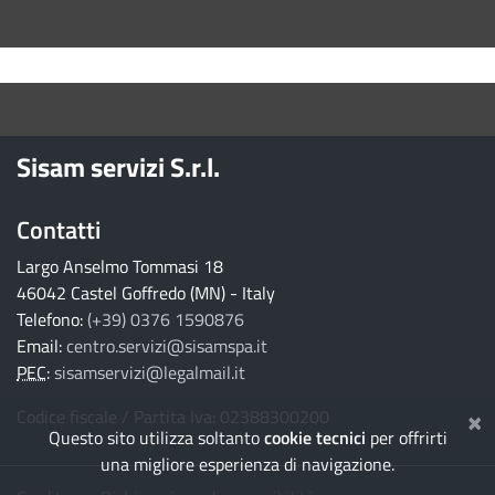
torna ai contenuti
torna al menu principale
Sisam servizi S.r.l.
Contatti
Largo Anselmo Tommasi 18
46042 Castel Goffredo (MN) - Italy
Telefono:
(+39) 0376 1590876
Email:
centro.servizi@sisamspa.it
PEC
:
sisamservizi@legalmail.it
×
Codice fiscale / Partita Iva: 02388300200
Questo sito utilizza soltanto
cookie tecnici
per offrirti
una migliore esperienza di navigazione.