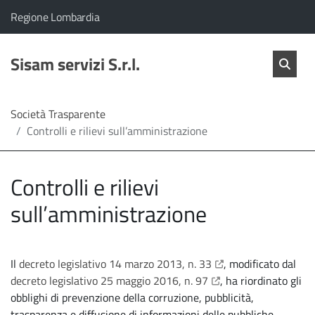
vai al contenuto
vai al menu principale
Home
Il comune di Sisam servizi S.r.l. appartiene a:
(Apre il link in una nuova scheda)
Regione Lombardia
Servizi
Cerc
salta Cer
Sisam servizi S.r.l.
Apri 
L'Amministrazione
Società Trasparente
Controlli e rilievi sull’amministrazione
Linea
diretta
Controlli e rilievi
sull’amministrazione
apre il link in una nu
Il
decreto legislativo 14 marzo 2013, n. 33
, modificato dal
apre il link in una nu
decreto legislativo 25 maggio 2016, n. 97
, ha riordinato gli
obblighi di prevenzione della corruzione, pubblicità,
trasparenza e diffusione di informazioni delle pubbliche