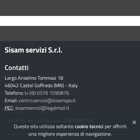
torna ai contenuti
torna al menu principale
Sisam servizi S.r.l.
Contatti
Largo Anselmo Tommasi 18
46042 Castel Goffredo (MN) - Italy
Telefono:
(+39) 0376 1590876
Email:
centro.servizi@sisamspa.it
PEC
:
sisamservizi@legalmail.it
×
Codice fiscale / Partita Iva: 02388300200
Questo sito utilizza soltanto
cookie tecnici
per offrirti
una migliore esperienza di navigazione.