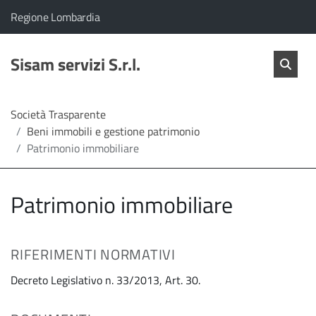
vai al contenuto
vai al menu principale
Home
Il comune di Sisam servizi S.r.l. appartiene a:
(Apre il link in una nuova scheda)
Regione Lombardia
Servizi
Cerc
salta Cer
Sisam servizi S.r.l.
Apri 
L'Amministrazione
Società Trasparente
Beni immobili e gestione patrimonio
Linea
Patrimonio immobiliare
diretta
Patrimonio immobiliare
RIFERIMENTI NORMATIVI
Decreto Legislativo n. 33/2013, Art. 30.