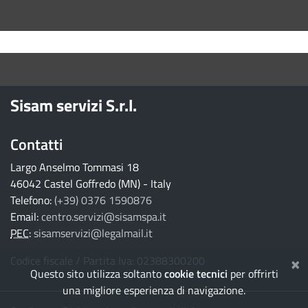
torna ai contenuti
torna al menu principale
Sisam servizi S.r.l.
Contatti
Largo Anselmo Tommasi 18
46042 Castel Goffredo (MN) - Italy
Telefono:
(+39) 0376 1590876
Email:
centro.servizi@sisamspa.it
PEC
:
sisamservizi@legalmail.it
×
Codice fiscale / Partita Iva: 02388300200
Questo sito utilizza soltanto
cookie tecnici
per offrirti
una migliore esperienza di navigazione.