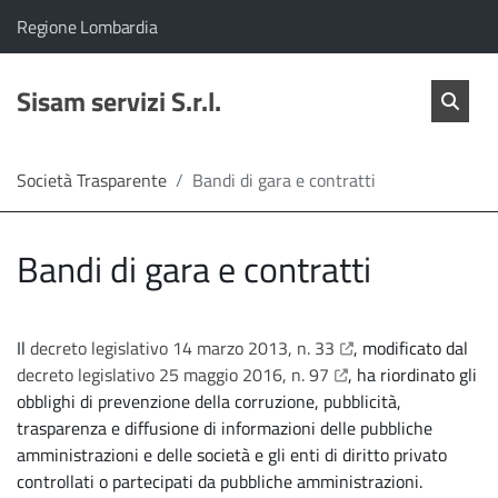
vai al contenuto
vai al menu principale
Home
Il comune di Sisam servizi S.r.l. appartiene a:
(Apre il link in una nuova scheda)
Regione Lombardia
Servizi
Cerc
salta Cer
Sisam servizi S.r.l.
Apri 
L'Amministrazione
Società Trasparente
Bandi di gara e contratti
Linea
Bandi di gara e contratti
diretta
apre il link in una nu
Il
decreto legislativo 14 marzo 2013, n. 33
, modificato dal
apre il link in una nu
decreto legislativo 25 maggio 2016, n. 97
, ha riordinato gli
obblighi di prevenzione della corruzione, pubblicità,
trasparenza e diffusione di informazioni delle pubbliche
amministrazioni e delle società e gli enti di diritto privato
controllati o partecipati da pubbliche amministrazioni.