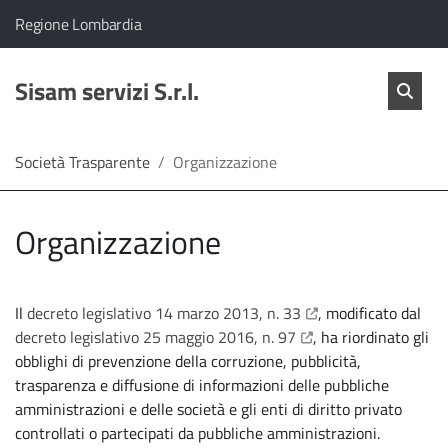
vai al contenuto
vai al menu principale
Home
Il comune di Sisam servizi S.r.l. appartiene a:
(Apre il link in una nuova scheda)
Regione Lombardia
Servizi
Cerc
salta Cer
Sisam servizi S.r.l.
Apri 
L'Amministrazione
Società Trasparente
Organizzazione
Linea
Organizzazione
diretta
apre il link in una nu
Il
decreto legislativo 14 marzo 2013, n. 33
, modificato dal
apre il link in una nu
decreto legislativo 25 maggio 2016, n. 97
, ha riordinato gli
obblighi di prevenzione della corruzione, pubblicità,
trasparenza e diffusione di informazioni delle pubbliche
amministrazioni e delle società e gli enti di diritto privato
controllati o partecipati da pubbliche amministrazioni.