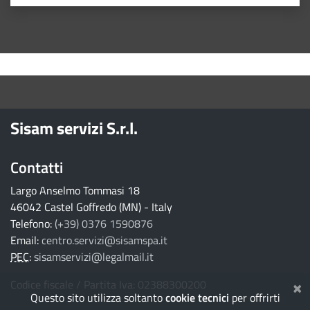
Valuta 1 stelle su 5
Valuta 2 stelle su 5
Valuta 3 stelle su 5
Valuta 4 stelle su 5
Valuta 5 stelle su 5
torna ai contenuti
torna al menu principale
Sisam servizi S.r.l.
Contatti
Largo Anselmo Tommasi 18
46042 Castel Goffredo (MN) - Italy
Telefono:
(+39) 0376 1590876
Email:
centro.servizi@sisamspa.it
PEC
:
sisamservizi@legalmail.it
×
Codice fiscale / Partita Iva: 02388300200
Questo sito utilizza soltanto
cookie tecnici
per offrirti