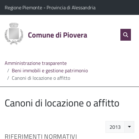
vai al contenuto
vai al menu principale
Home
Il comune di Piovera appartiene a:
(Apre il link in una nuova scheda)
(Apre il link in una n
Regione Piemonte
-
Provincia di Alessandria
Servizi
Cerc
salta Cer
Comune di Piovera
Apri 
L'Amministrazione
Linea
Amministrazione trasparente
Beni immobili e gestione patrimonio
diretta
Canoni di locazione o affitto
Canoni di locazione o affitto
Selez
2013
RIFERIMENTI NORMATIVI