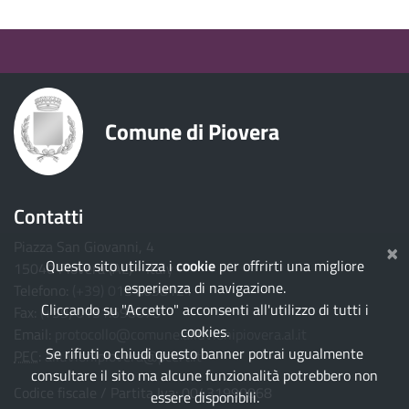
torna ai contenuti
torna al menu principale
Comune di Piovera
Contatti
×
Piazza San Giovanni, 4
Questo sito utilizza i
cookie
per offrirti una migliore
15040 Piovera (AL) - Italy
esperienza di navigazione.
Telefono:
(+39) 0131.698121
Cliccando su "Accetto" acconsenti all'utilizzo di tutti i
Fax:
(+39) 0131.698070
cookies.
Email:
protocollo@comune.alluvionipiovera.al.it
Se rifiuti o chiudi questo banner potrai ugualmente
PEC
:
alluvionipiovera@pcert.it
consultare il sito ma alcune funzionalità potrebbero non
Codice fiscale / Partita Iva: 00431990068
essere disponibili.