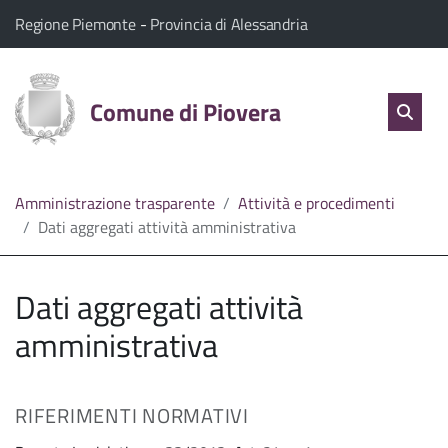
vai al contenuto
vai al menu principale
Home
Il comune di Piovera appartiene a:
(Apre il link in una nuova scheda)
(Apre il link in una n
Regione Piemonte
-
Provincia di Alessandria
Servizi
Cerc
salta Cer
Comune di Piovera
Apri 
L'Amministrazione
Linea
Amministrazione trasparente
Attività e procedimenti
Dati aggregati attività amministrativa
diretta
Dati aggregati attività
amministrativa
RIFERIMENTI NORMATIVI