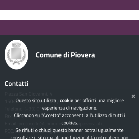
torna ai contenuti
torna al menu principale
Comune di Piovera
Contatti
×
Piazza San Giovanni, 4
Questo sito utilizza i
cookie
per offrirti una migliore
15040 Piovera (AL) - Italy
esperienza di navigazione.
Telefono:
(+39) 0131.698121
Cliccando su "Accetto" acconsenti all'utilizzo di tutti i
Fax:
(+39) 0131.698070
cookies.
Email:
protocollo@comune.alluvionipiovera.al.it
Se rifiuti o chiudi questo banner potrai ugualmente
PEC
:
alluvionipiovera@pcert.it
consultare il sito ma alcune funzionalità potrebbero non