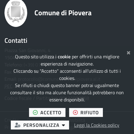
Comune di Piovera
Contatti
×
Piazza San Giovanni, 4
Questo sito utilizza i
cookie
per offrirti una migliore
15040 Piovera (AL) - Italy
esperienza di navigazione.
Telefono:
(+39) 0131.698121
Cliccando su "Accetto" acconsenti all'utilizzo di tutti i
Fax:
(+39) 0131.698070
cookies.
Email:
protocollo@comune.alluvionipiovera.al.it
Se rifiuti o chiudi questo banner potrai ugualmente
PEC
:
alluvionipiovera@pcert.it
consultare il sito ma alcune funzionalità potrebbero non
Codice fiscale / Partita Iva: 00431990068
essere disponibili.
TUTTI I COOKIES
I COOKIES
ACCETTO
RIFIUTO
Credits
Dichiarazione di accessibilità
LA SCELTA
PERSONALIZZA
Leggi la Cookies policy
(hai rifiutato i cookies)
(Apre il link
Privacy e Cookies
Note legali
Statistiche