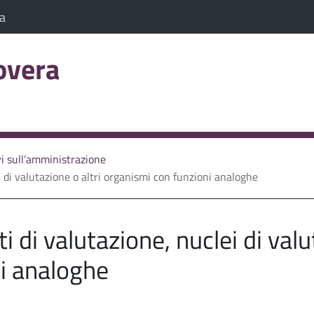
a scheda)
(Apre il link in una nuova scheda)
ia
overa
C
sa
evi sull’amministrazione
 di valutazione o altri organismi con funzioni analoghe
 di valutazione, nuclei di valut
i analoghe