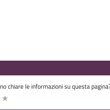
o chiare le informazioni su questa pagina
5 stelle la pagina
 su 5
elle su 5
3 stelle su 5
uta 4 stelle su 5
Valuta 5 stelle su 5