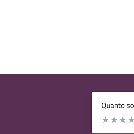
Quanto son
Valuta da 1 a 
Valuta 1 stelle
Valuta 2 st
Valuta 
Val