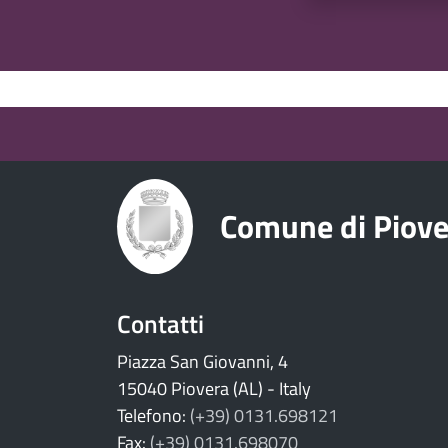
torna ai contenuti
torna al menu principale
Comune di Piove
Contatti
Piazza San Giovanni, 4
15040 Piovera (AL) - Italy
Telefono:
(+39) 0131.698121
Fax:
(+39) 0131.698070