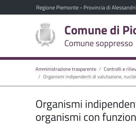
vai al contenuto
vai al menu principale
Il comune di Piovera appartiene a:
(Apre il link in una nuov
Regione Piemonte
-
Provincia di Alessandr
Comune di Pi
Comune soppresso
Amministrazione trasparente
Controlli e rili
Organismi indipendenti di valutazione, nuclei
Organismi indipendenti
organismi con funzion