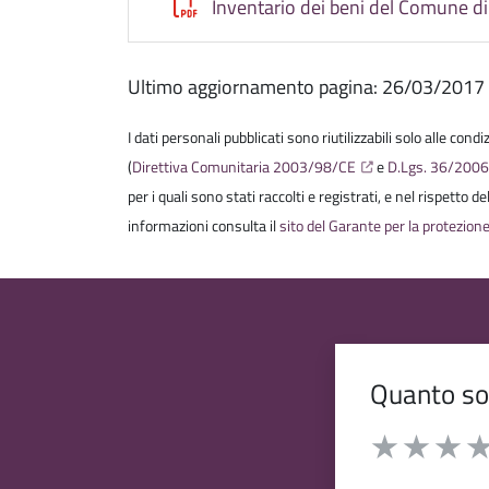
Inventario dei beni del Comune d
Ultimo aggiornamento pagina: 26/03/2017
I dati personali pubblicati sono riutilizzabili solo alle cond
(
Direttiva Comunitaria 2003/98/CE
e
D.Lgs. 36/200
per i quali sono stati raccolti e registrati, e nel rispetto 
informazioni consulta il
sito del Garante per la protezione
Quanto son
Valuta da 1 a 
Valuta 1 stelle
Valuta 2 st
Valuta 
Val