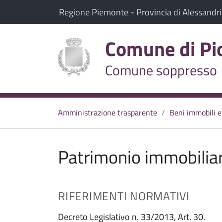
vai al contenuto
vai al menu principale
Il comune di Piovera appartiene a:
(Apre il link in una nuov
Regione Piemonte
-
Provincia di Alessandr
Comune di Pi
Comune soppresso
Amministrazione trasparente
Beni immobili e
Patrimonio immobilia
RIFERIMENTI NORMATIVI
Decreto Legislativo n. 33/2013, Art. 30.