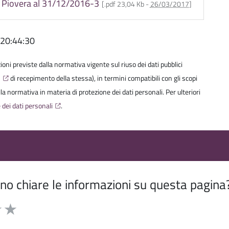
i Piovera al 31/12/2016-3
[.pdf 23,04 Kb -
26/03/2017
]
 20:44:30
izioni previste dalla normativa vigente sul riuso dei dati pubblici
6
di recepimento della stessa), in termini compatibili con gli scopi
della normativa in materia di protezione dei dati personali. Per ulteriori
 dei dati personali
.
o chiare le informazioni su questa pagina
5 stelle la pagina
 su 5
elle su 5
3 stelle su 5
uta 4 stelle su 5
Valuta 5 stelle su 5