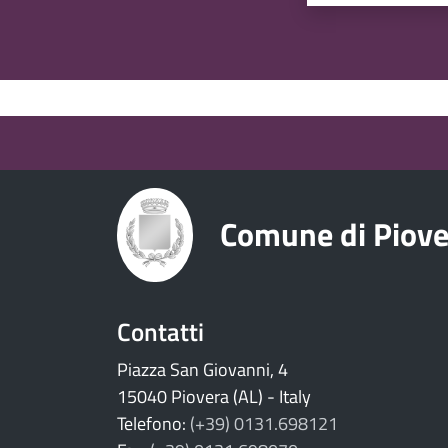
torna ai contenuti
torna al menu principale
Comune di Piove
Contatti
Piazza San Giovanni, 4
15040 Piovera (AL) - Italy
Telefono:
(+39) 0131.698121