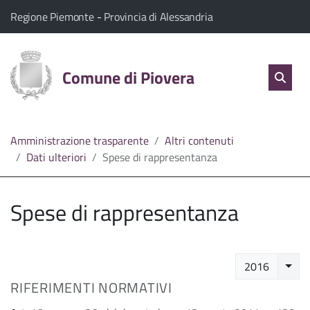
vai al contenuto
vai al menu principale
Home
Il comune di Piovera appartiene a:
(Apre il link in una nuova scheda)
(Apre il link in una n
Regione Piemonte
-
Provincia di Alessandria
Servizi
Cerc
salta Cer
Comune di Piovera
Apri 
L'Amministrazione
Linea
Amministrazione trasparente
Altri contenuti
Dati ulteriori
Spese di rappresentanza
diretta
Spese di rappresentanza
Selez
2016
RIFERIMENTI NORMATIVI