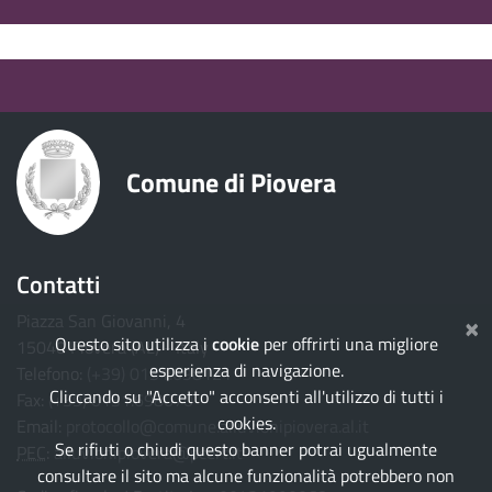
torna ai contenuti
torna al menu principale
Comune di Piovera
Contatti
×
Piazza San Giovanni, 4
Questo sito utilizza i
cookie
per offrirti una migliore
15040 Piovera (AL) - Italy
esperienza di navigazione.
Telefono:
(+39) 0131.698121
Cliccando su "Accetto" acconsenti all'utilizzo di tutti i
Fax:
(+39) 0131.698070
cookies.
Email:
protocollo@comune.alluvionipiovera.al.it
Se rifiuti o chiudi questo banner potrai ugualmente
PEC
:
alluvionipiovera@pcert.it
consultare il sito ma alcune funzionalità potrebbero non