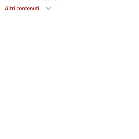
Altri contenuti
in una nuova scheda)
in una nuova scheda)