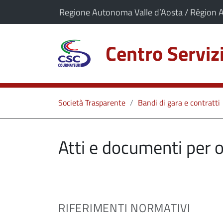
vai al contenuto
vai al menu principale
Il comune di Centro Servizi Courmayeur app
Regione Autonoma Valle d’Aosta / Région 
Centro Servi
Società Trasparente
Bandi di gara e contratti
Atti e documenti per 
RIFERIMENTI NORMATIVI