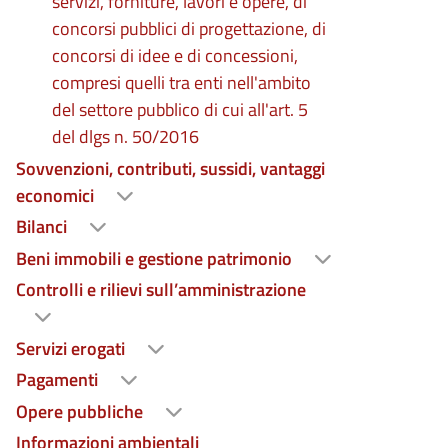
servizi, forniture, lavori e opere, di
concorsi pubblici di progettazione, di
concorsi di idee e di concessioni,
in una nuova scheda)
compresi quelli tra enti nell'ambito
del settore pubblico di cui all'art. 5
del dlgs n. 50/2016
Sovvenzioni, contributi, sussidi, vantaggi
in una nuova scheda)
economici
Bilanci
Beni immobili e gestione patrimonio
in una nuova scheda)
Controlli e rilievi sull’amministrazione
Servizi erogati
in una nuova scheda)
Pagamenti
Opere pubbliche
Informazioni ambientali