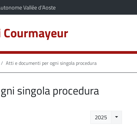
artiene a:
(Apre il link in una nuova scheda)
Autonome Vallée d’Aoste
zi Courmayeur
C
sa
Atti e documenti per ogni singola procedura
ogni singola procedura
Seleziona
2025