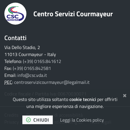
Centro Servizi Courmayeur
Contatti
Via Dello Stadio, 2
11013 Courmayeur - Italy
Telefono:
(+39) 0165.841612
Fax:
(+39) 0165.842581
Email:
info@csc.vda.it
PEC
:
centroservizicourmayeur@legalmail.it
×
Codice fiscale / Partita Iva: 00670030071
Questo sito utilizza soltanto
cookie tecnici
per offrirti
una migliore esperienza di navigazione.
Credits
Dichiarazione di accessibilità
CHIUDI
Leggi la Cookies policy
(Apre il link in una nuova 
Privacy e Cookies
Whistleblowing
Note legali