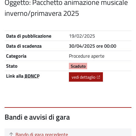
Oggetto: Pacchetto animazione musicale
inverno/primavera 2025
Nome
Descrizione
Data di pubblicazione
19/02/2025
Data di scadenza
30/04/2025 ore 00:00
Categoria
Procedure aperte
Stato
Scaduto
Link alla
BDNCP
(Apre il link in una nu
vedi dettaglio
Bandi e avvisi di gara
Bando di gara precedente