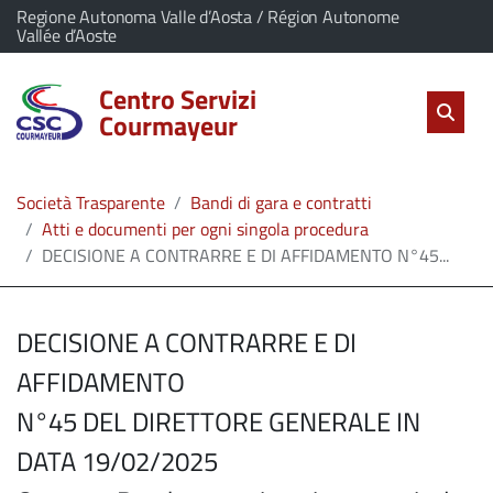
vai al contenuto
vai al menu principale
Home
Il comune di Centro Servizi Courmayeur appartiene a:
Regione Autonoma Valle d’Aosta / Région Autonome
(Apre il link in una nuova scheda)
Vallée d’Aoste
Servizi
Centro Servizi
Cerc
salta Cer
Apri 
Courmayeur
L'Amministrazione
Società Trasparente
Bandi di gara e contratti
Linea
Atti e documenti per ogni singola procedura
DECISIONE A CONTRARRE E DI AFFIDAMENTO N°45...
diretta
DECISIONE A CONTRARRE E DI
AFFIDAMENTO
N°45 DEL DIRETTORE GENERALE IN
DATA 19/02/2025