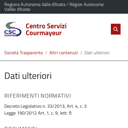
vai al contenuto
vai al menu principale
Home
Il comune di Centro Servizi Courmayeur appartiene a:
Regione Autonoma Valle d’Aosta / Région Autonome
(Apre il link in una nuova scheda)
Vallée d’Aoste
Servizi
Centro Servizi
Cerc
salta Cer
Apri 
Courmayeur
L'Amministrazione
Società Trasparente
Altri contenuti
Dati ulteriori
Linea
diretta
Dati ulteriori
RIFERIMENTI NORMATIVI
Decreto Legislativo n. 33/2013, Art. 4, c. 3
Legge 190/2012 Art. 1, c. 9, lett. f)