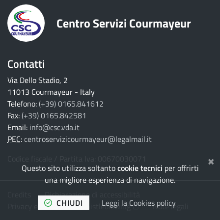
Centro Servizi Courmayeur
Contatti
Via Dello Stadio, 2
11013 Courmayeur - Italy
Telefono:
(+39) 0165.841612
Fax:
(+39) 0165.842581
Email:
info@csc.vda.it
PEC
:
centroservizicourmayeur@legalmail.it
×
Codice fiscale / Partita Iva: 00670030071
Questo sito utilizza soltanto
cookie tecnici
per offrirti
una migliore esperienza di navigazione.
Credits
Dichiarazione di accessibilità
CHIUDI
Leggi la Cookies policy
(Apre il link in una nuova 
Privacy e Cookies
Whistleblowing
Note legali