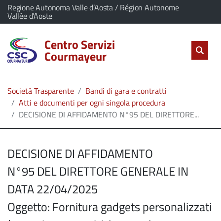
vai al contenuto
vai al menu principale
Home
Il comune di Centro Servizi Courmayeur appartiene a:
Regione Autonoma Valle d’Aosta / Région Autonome
(Apre il link in una nuova scheda)
Vallée d’Aoste
Servizi
Centro Servizi
Cerc
salta Cer
Apri 
Courmayeur
L'Amministrazione
Società Trasparente
Bandi di gara e contratti
Linea
Atti e documenti per ogni singola procedura
DECISIONE DI AFFIDAMENTO N°95 DEL DIRETTORE...
diretta
DECISIONE DI AFFIDAMENTO
N°95 DEL DIRETTORE GENERALE IN
DATA 22/04/2025
Oggetto: Fornitura gadgets personalizzati