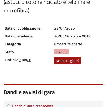
(astuccio cotone riciclato e telo mare
microfibra)
Nome
Descrizione
Data di pubblicazione
22/04/2025
Data di scadenza
30/05/2025 ore 00:00
Categoria
Procedure aperte
Stato
Scaduto
Link alla
BDNCP
(Apre il link in una nu
vedi dettaglio
Bandi e avvisi di gara
Bando di gara precedente