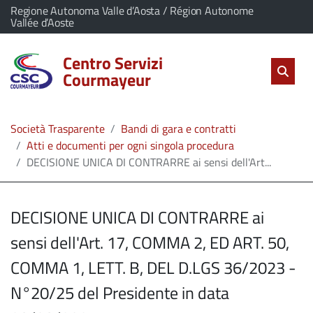
vai al contenuto
vai al menu principale
Home
Il comune di Centro Servizi Courmayeur appartiene a:
Regione Autonoma Valle d’Aosta / Région Autonome
(Apre il link in una nuova scheda)
Vallée d’Aoste
Servizi
Centro Servizi
Cerc
salta Cer
Apri 
Courmayeur
L'Amministrazione
Società Trasparente
Bandi di gara e contratti
Linea
Atti e documenti per ogni singola procedura
DECISIONE UNICA DI CONTRARRE ai sensi dell'Art...
diretta
DECISIONE UNICA DI CONTRARRE ai
sensi dell'Art. 17, COMMA 2, ED ART. 50,
COMMA 1, LETT. B, DEL D.LGS 36/2023 -
N°20/25 del Presidente in data