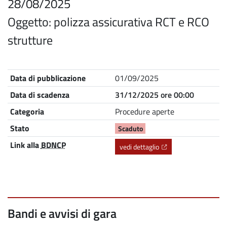
28/08/2025
Oggetto: polizza assicurativa RCT e RCO
strutture
Nome
Descrizione
Data di pubblicazione
01/09/2025
Data di scadenza
31/12/2025 ore 00:00
Categoria
Procedure aperte
Stato
Scaduto
Link alla
BDNCP
(Apre il link in una nu
vedi dettaglio
Bandi e avvisi di gara