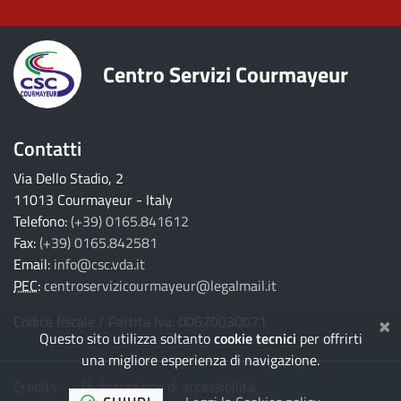
Centro Servizi Courmayeur
Contatti
Via Dello Stadio, 2
11013 Courmayeur - Italy
Telefono:
(+39) 0165.841612
Fax:
(+39) 0165.842581
Email:
info@csc.vda.it
PEC
:
centroservizicourmayeur@legalmail.it
×
Codice fiscale / Partita Iva: 00670030071
Questo sito utilizza soltanto
cookie tecnici
per offrirti
una migliore esperienza di navigazione.
Credits
Dichiarazione di accessibilità