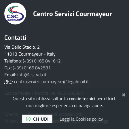
Centro Servizi Courmayeur
Contatti
Via Dello Stadio, 2
11013 Courmayeur - Italy
Telefono:
(+39) 0165.841612
Fax:
(+39) 0165.842581
Email:
info@csc.vda.it
PEC
:
centroservizicourmayeur@legalmail.it
×
Codice fiscale / Partita Iva: 00670030071
Questo sito utilizza soltanto
cookie tecnici
per offrirti
una migliore esperienza di navigazione.
Credits
Dichiarazione di accessibilità
CHIUDI
Leggi la Cookies policy
(Apre il link in una nuova 
Privacy e Cookies
Whistleblowing
Note legali