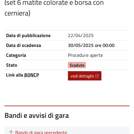
(set 6 matite colorate e borsa con
cerniera)
Nome
Descrizione
Data di pubblicazione
22/04/2025
Data di scadenza
30/05/2025 ore 00:00
Categoria
Procedure aperte
Stato
Scaduto
Link alla
BDNCP
(Apre il link in una nu
vedi dettaglio
Bandi e avvisi di gara
Bando di gara precedente