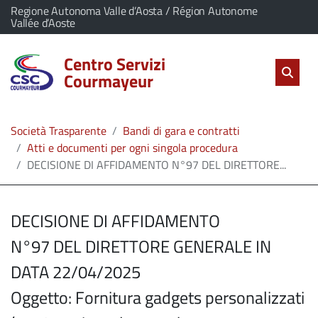
vai al contenuto
vai al menu principale
Home
Il comune di Centro Servizi Courmayeur appartiene a:
Regione Autonoma Valle d’Aosta / Région Autonome
(Apre il link in una nuova scheda)
Vallée d’Aoste
Servizi
Centro Servizi
Cerc
salta Cer
Apri 
Courmayeur
L'Amministrazione
Società Trasparente
Bandi di gara e contratti
Linea
Atti e documenti per ogni singola procedura
DECISIONE DI AFFIDAMENTO N°97 DEL DIRETTORE...
diretta
DECISIONE DI AFFIDAMENTO
N°97 DEL DIRETTORE GENERALE IN
DATA 22/04/2025
Oggetto: Fornitura gadgets personalizzati