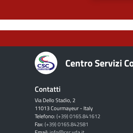
torna ai contenuti
torna al menu principale
Centro Servizi 
Contatti
Via Dello Stadio, 2
11013 Courmayeur - Italy
Telefono:
(+39) 0165.841612
Fax:
(+39) 0165.842581
Email:
info@csc.vda.it