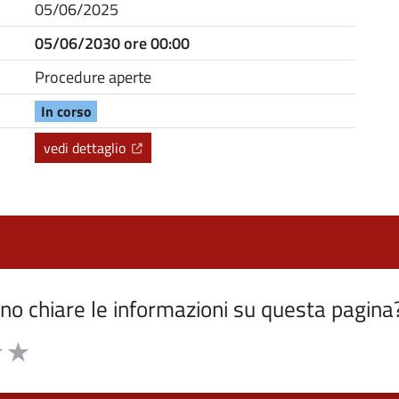
05/06/2025
05/06/2030 ore 00:00
Procedure aperte
In corso
(Apre il link in una nuova scheda)
vedi dettaglio
o chiare le informazioni su questa pagina
5 stelle la pagina
 su 5
elle su 5
3 stelle su 5
uta 4 stelle su 5
Valuta 5 stelle su 5