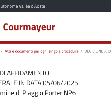
artiene a:
(Apre il link in una nuova scheda)
Autonome Vallée d’Aoste
zi Courmayeur
C
sa
Atti e documenti per ogni singola procedura
DECISIONE A C
 DI AFFIDAMENTO
RALE IN DATA 05/06/2025
rmine di Piaggio Porter NP6