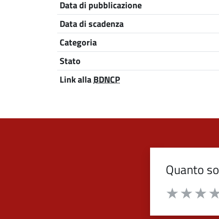
Nome
Descrizione
Data di pubblicazione
Data di scadenza
Categoria
Stato
Link alla
BDNCP
Quanto son
Valuta da 1 a 
Valuta 1 stelle
Valuta 2 st
Valuta 
Val