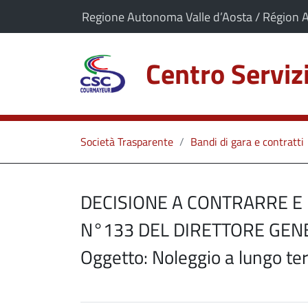
vai al contenuto
vai al menu principale
Il comune di Centro Servizi Courmayeur app
Regione Autonoma Valle d’Aosta / Région 
Centro Servi
Società Trasparente
Bandi di gara e contratti
DECISIONE A CONTRARRE E
N°133 DEL DIRETTORE GENE
Oggetto: Noleggio a lungo te