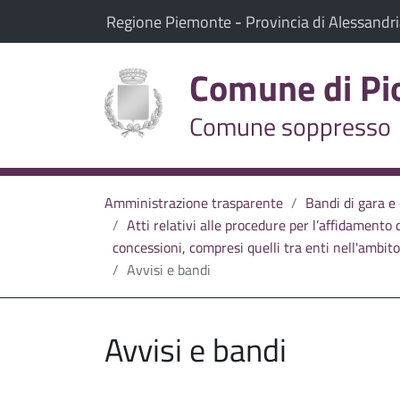
vai al contenuto
vai al menu principale
Il comune di Piovera appartiene a:
(Apre il link in una nuov
Regione Piemonte
-
Provincia di Alessandr
Comune di Pi
Comune soppresso
Amministrazione trasparente
Bandi di gara e
Atti relativi alle procedure per l’affidamento d
concessioni, compresi quelli tra enti nell'ambito 
Avvisi e bandi
Avvisi e bandi