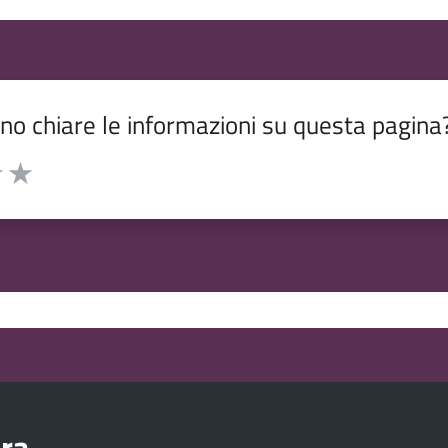
o chiare le informazioni su questa pagina
5 stelle la pagina
 su 5
elle su 5
3 stelle su 5
uta 4 stelle su 5
Valuta 5 stelle su 5
ra