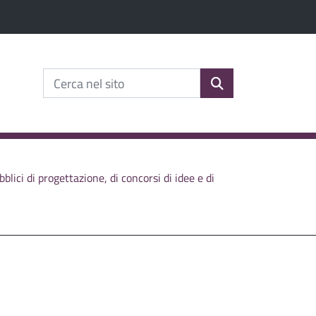
erca nel sito
lta Cerca nel sito
Cerca nel sito
cerca
bblici di progettazione, di concorsi di idee e di