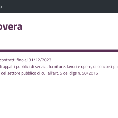
a scheda)
(Apre il link in una nuova scheda)
ia
overa
C
sa
 contratti fino al 31/12/2023
i appalti pubblici di servizi, forniture, lavori e opere, di concorsi pu
del settore pubblico di cui all'art. 5 del dlgs n. 50/2016