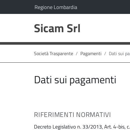
vai al contenuto
vai al menu principale
Il comune di Sicam Srl appartiene a:
(Apre il link in una nuo
Regione Lombardia
Sicam Srl
Società Trasparente
Pagamenti
Dati sui p
Dati sui pagamenti
RIFERIMENTI NORMATIVI
Decreto Legislativo n. 33/2013, Art. 4-bis, c.