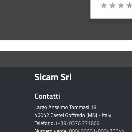
Valuta da 1 a 
Valuta 1 stelle
Valuta 2 st
Valuta 
Val
torna ai contenuti
torna al menu principale
Sicam Srl
Contatti
Largo Anselmo Tommasi 18
46042 Castel Goffredo (MN) - Italy
Telefono:
(+39) 0376 771869
Numero verde:
800400601-800472644