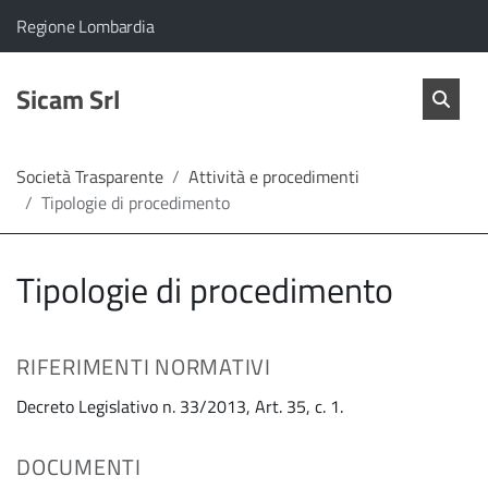
vai al contenuto
vai al menu principale
Home
Il comune di Sicam Srl appartiene a:
(Apre il link in una nuova scheda)
Regione Lombardia
Servizi
Cerc
salta Cer
Sicam Srl
Apri 
L'Amministrazione
Società Trasparente
Attività e procedimenti
Tipologie di procedimento
Linea
diretta
Tipologie di procedimento
RIFERIMENTI NORMATIVI
Decreto Legislativo n. 33/2013, Art. 35, c. 1.
DOCUMENTI