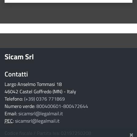
Valuta 1 stelle su 5
Valuta 2 stelle su 5
Valuta 3 stelle su 5
Valuta 4 stelle su 5
Valuta 5 stelle su 5
torna ai contenuti
torna al menu principale
Sicam Srl
Contatti
Largo Anselmo Tommasi 18
46042 Castel Goffredo (MN) - Italy
Telefono:
(+39) 0376 771869
Numero verde:
800400601-800472644
Email:
sicamsrl@legalmail.it
PEC
:
sicamsrl@legalmail.it
×
Codice fiscale / Partita Iva: 02197250208