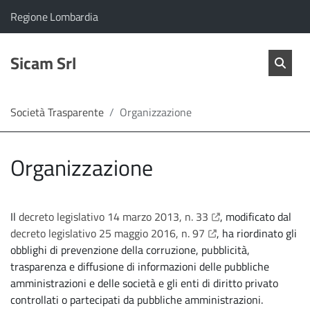
vai al contenuto
vai al menu principale
Home
Il comune di Sicam Srl appartiene a:
(Apre il link in una nuova scheda)
Regione Lombardia
Servizi
Cerc
salta Cer
Sicam Srl
Apri 
L'Amministrazione
Società Trasparente
Organizzazione
Linea
Organizzazione
diretta
apre il link in una nu
Il
decreto legislativo 14 marzo 2013, n. 33
, modificato dal
apre il link in una nu
decreto legislativo 25 maggio 2016, n. 97
, ha riordinato gli
obblighi di prevenzione della corruzione, pubblicità,
trasparenza e diffusione di informazioni delle pubbliche
amministrazioni e delle società e gli enti di diritto privato
controllati o partecipati da pubbliche amministrazioni.