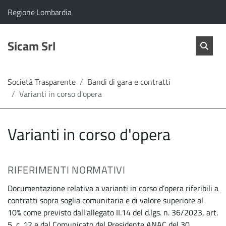
vai al contenuto
vai al menu principale
Home
Il comune di Sicam Srl appartiene a:
(Apre il link in una nuova scheda)
Regione Lombardia
Servizi
Cerc
salta Cer
Sicam Srl
Apri 
L'Amministrazione
Società Trasparente
Bandi di gara e contratti
Varianti in corso d'opera
Linea
diretta
Varianti in corso d'opera
RIFERIMENTI NORMATIVI
Documentazione relativa a varianti in corso d’opera riferibili a
contratti sopra soglia comunitaria e di valore superiore al
10% come previsto dall'allegato II.14 del d.lgs. n. 36/2023, art.
5, c. 12 e dal Comunicato del Presidente ANAC del 30