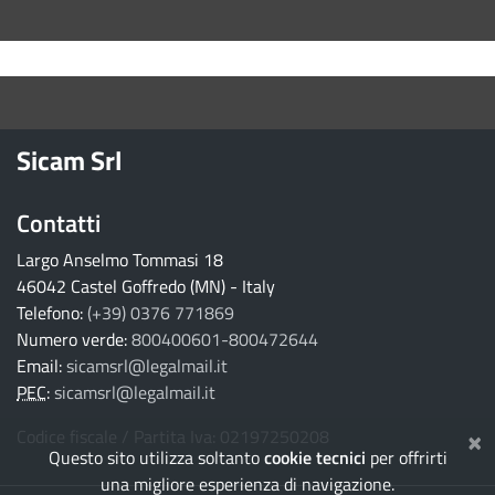
torna ai contenuti
torna al menu principale
Sicam Srl
Contatti
Largo Anselmo Tommasi 18
46042 Castel Goffredo (MN) - Italy
Telefono:
(+39) 0376 771869
Numero verde:
800400601-800472644
Email:
sicamsrl@legalmail.it
PEC
:
sicamsrl@legalmail.it
×
Codice fiscale / Partita Iva: 02197250208
Questo sito utilizza soltanto
cookie tecnici
per offrirti
una migliore esperienza di navigazione.