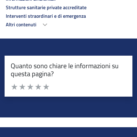
Strutture sanitarie private accreditate
Interventi straordinari e di emergenza
Altri contenuti
Quanto sono chiare le informazioni su
questa pagina?
Valuta da 1 a 5 stelle la pagina
Valuta 1 stelle su 5
Valuta 2 stelle su 5
Valuta 3 stelle su 5
Valuta 4 stelle su 5
Valuta 5 stelle su 5
torna ai contenuti
torna al menu principale