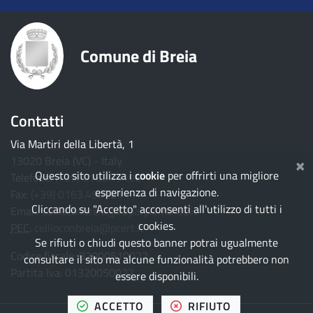
Comune di Breia
Contatti
Via Martiri della Libertà, 1
×
13020 Breia (VC) - Italy
Questo sito utilizza i
cookie
per offrirti una migliore
Telefono:
(+39) 0163.49196
esperienza di navigazione.
Fax:
(+39) 0163.490921
Cliccando su "Accetto" acconsenti all'utilizzo di tutti i
Email:
cellioconbreia@ruparpiemonte.it
cookies.
PEC
:
cellioconbreia@pcert.it
Se rifiuti o chiudi questo banner potrai ugualmente
Codice fiscale: 82000510022
consultare il sito ma alcune funzionalità potrebbero non
Partita Iva: 01320050022
essere disponibili.
TUTTI I COOKIES
I COOKIES
ACCETTO
RIFIUTO