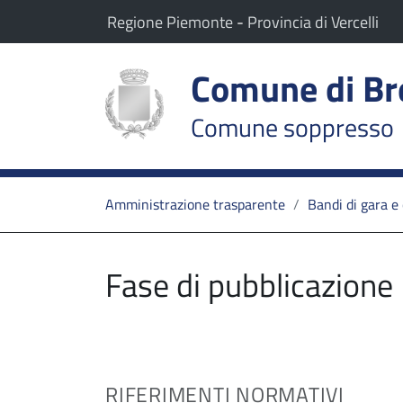
vai al contenuto
vai al menu principale
Il comune di Breia appartiene a:
(Apre il link in una nuov
(Ap
Regione Piemonte
-
Provincia di Vercelli
Comune di Br
Comune soppresso
Amministrazione trasparente
Bandi di gara e 
Fase di pubblicazione
RIFERIMENTI NORMATIVI