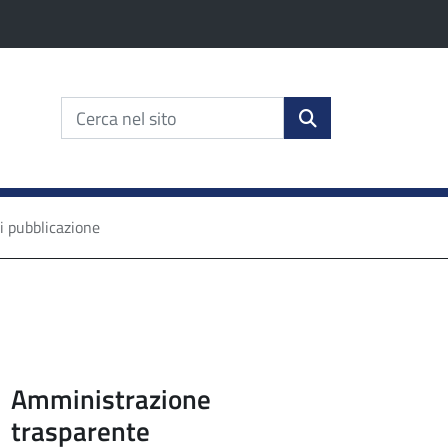
erca nel sito
lta Cerca nel sito
Cerca nel sito
cerca
i pubblicazione
Amministrazione
 l'anno
trasparente